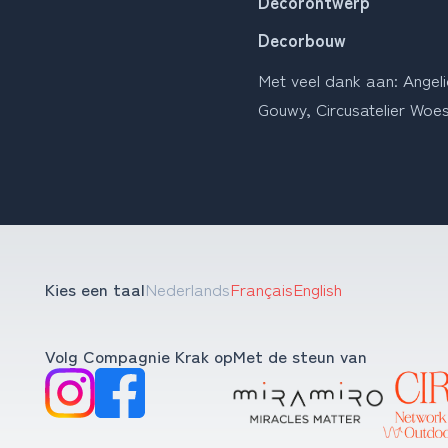
Decorontwerp
Decorbouw
Met veel dank aan: Angel
Gouwy, Circusatelier Woes
Kies een taal
Nederlands
Français
English
Volg Compagnie Krak op
Met de steun van