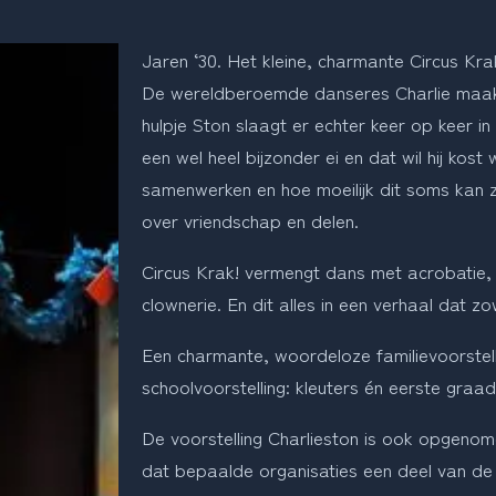
Jaren ‘30. Het kleine, charmante Circus Kra
De wereldberoemde danseres Charlie maakt 
hulpje Ston slaagt er echter keer op keer i
een wel heel bijzonder ei en dat wil hij kost
samenwerken en hoe moeilijk dit soms kan zi
over vriendschap en delen.
Circus Krak! vermengt dans met acrobatie,
clownerie. En dit alles in een verhaal dat z
Een charmante, woordeloze familievoorstelli
schoolvoorstelling: kleuters én eerste graa
De voorstelling Charlieston is ook opgenom
dat bepaalde organisaties een deel van de