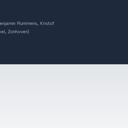
enjamin Rummens, Kristof 
kel, Zonhoven)