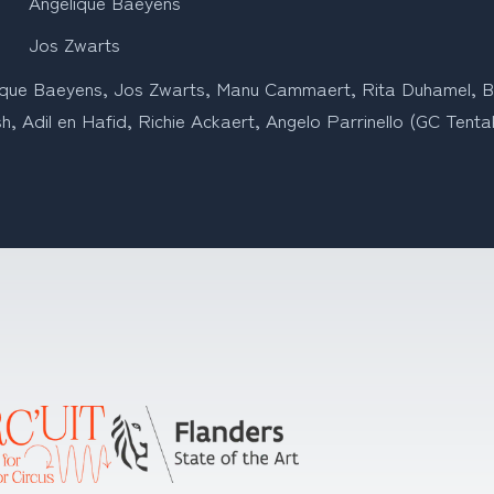
Angelique Baeyens
Jos Zwarts
ique Baeyens, Jos Zwarts, Manu Cammaert, Rita Duhamel, B
h, Adil en Hafid, Richie Ackaert, Angelo Parrinello (GC Tenta